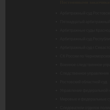
Постоянными заказчика
Арбитражный суд Ростовск
Пятнадцатый арбитражный
Арбитражные суды Краснод
Арбитражный суд Республ
Арбитражный суд г.Севаст
СК России по Черноморско
Военное следственное упр
Следственное управление 
Ростовский областной суд
Управление федеральной н
Мировые и федеральные су
Следователи отделов поли