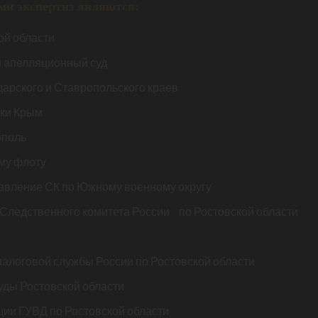
ми экспертиз являются:
ой области
 апелляционный суд
арского и Ставропольского краев
ики Крым
ополь
му флоту
авление СК по Южному военному округу
Следственного комитета России по Ростовской области
алоговой службы России по Ростовской области
ды Ростовской области
ции ГУВД по Ростовской области