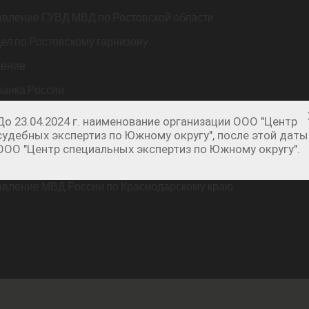
авление ГУВД МВД по Ростовской области
ел по Ростовскому гарнизону
ление
банка России
 области
До 23.04.2024 г. наименование организации ООО "Центр
судебных экспертиз по Южному округу", после этой даты
бласти
ООО "Центр специальных экспертиз по Южному округу".
рокуратуры РФ по Южному Федеральному округу
авление МВД России по Краснодарскому краю