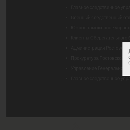
Главное следственное упр
Военный следственный отд
Южное таможенное управ
Клиенты Сберегательного 
Администрация Ростовской
Прокуратура Ростовской о
Управление Генеральной п
Главное следственное упр