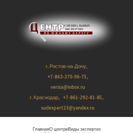
г. Ростов-на-Дону,
+7-863-270-06-75
,
versia@inbox.ru
г. Краснодар,
+7-861-292-81-85
,
sudexpert23@yandex.ru
Главная
О центре
Виды экспертиз