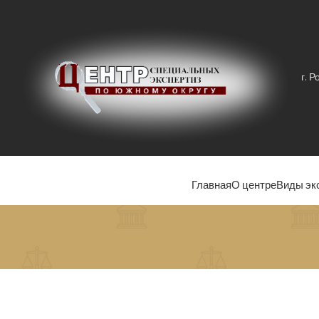
г. 
Главная
О центре
Виды эк