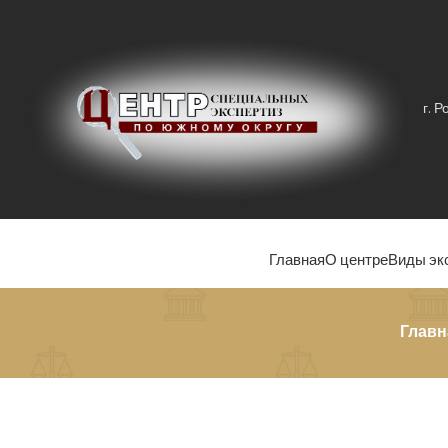
г. 
Главная
О центре
Виды эк
Главн