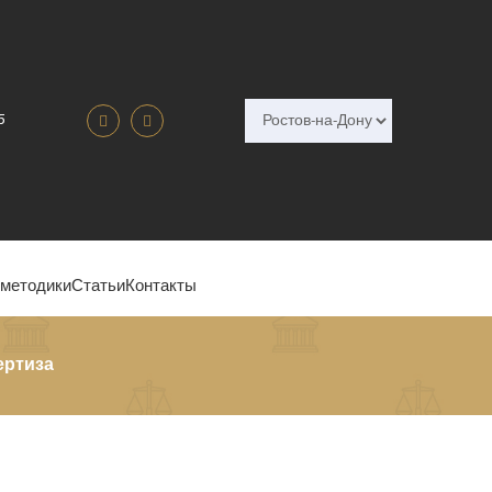
5
 методики
Статьи
Контакты
ертиза