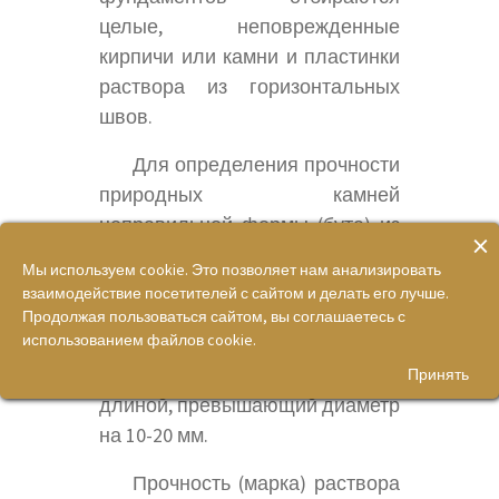
целые, неповрежденные
кирпичи или камни и пластинки
раствора из горизонтальных
швов.
Для определения прочности
природных камней
неправильной формы (бута) из
×
фрагментов камней
Мы используем cookie. Это позволяет нам анализировать
выпиливаются кубики с
взаимодействие посетителей с сайтом и делать его лучше.
размером ребер 40-200 мм или
Продолжая пользоваться сайтом, вы соглашаетесь с
использованием файлов cookie.
высверливаются цилиндры
(керны) диаметром 40-150 мм
Принять
длиной, превышающий диаметр
на 10-20 мм.
Прочность (марка) раствора