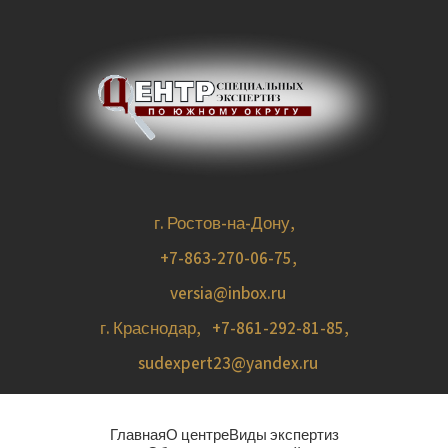
г. Ростов-на-Дону,
+7-863-270-06-75
,
versia@inbox.ru
г. Краснодар,
+7-861-292-81-85
,
sudexpert23@yandex.ru
Главная
О центре
Виды экспертиз