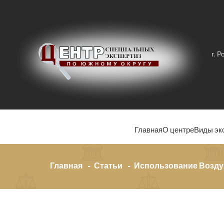
г. 
Главная
О центре
Виды эк
Главная
Статьи
Использование Возду