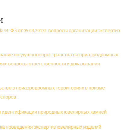
и
 44-ФЗ от 05.04.2013г: вопросы организации экспертиз
вание воздушного пространства на приаэродромных
ях: вопросы ответственности и доказывания
ьство в приаэродромных территориях в призме
 споров
 идентификации природных ювелирных камней
ка проведения экспертиз ювелирных изделий