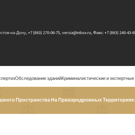
Ростов-на-Дону,
+7 (863) 270-06-75
,
versia@inbox.ru
,
Факс: +7 (863) 240-43-6
спертиз
Обследование зданий
Криминалистические и экспертные
шного Пространства На Приаэродромных Территориях: