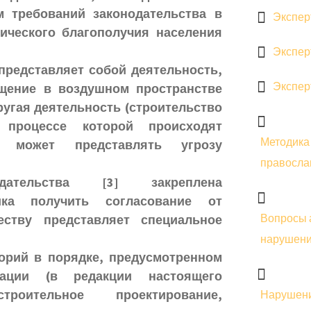
м требований законодательства в
Экспер
ического благополучия населения
Экспер
представляет собой деятельность,
Экспер
ещение в воздушном пространстве
ругая деятельность (строительство
 процессе которой происходят
Методика
ая может представлять угрозу
правосла
одательства
[3]
закреплена
ика получить согласование от
Вопросы 
еству представляет специальное
нарушени
орий в порядке, предусмотренном
ации (в редакции настоящего
строительное проектирование,
Нарушени