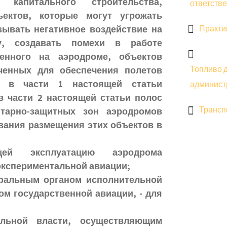
 капитального строительства,
ответстве
ектов, которые могут угрожать
зывать негативное воздействие на
Практи
у, создавать помехи в работе
ленного на аэродроме, объектов
Топливо д
аченных для обеспечения полетов
х в части 1 настоящей статьи
админист
 части 2 настоящей статьи полос
Трансп
тарно-защитных зон аэродромов
вания размещения этих объектов в
щей эксплуатацию аэродрома
экспериментальной авиации;
еральным органом исполнительной
ом государственной авиации, - для
льной власти, осуществляющим