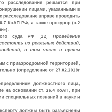
го расследования решается при
онарушении лицами, указанными в
ое расследование вправе проводить
8.7 КоАП РФ, а также прокурор (п.2
и»).
вного суда РФ
[12]
Проведение
 состоять из
реальных действий
,
сведений, в том числе и путем
ым с приаэродромной территорией,
ельно (определение от 27.02.2018г
определением должностного лица,
 на основании ст. 26.4 КоАП, при
и специальных познаний в науке и
эксперту должны быть разъяснены