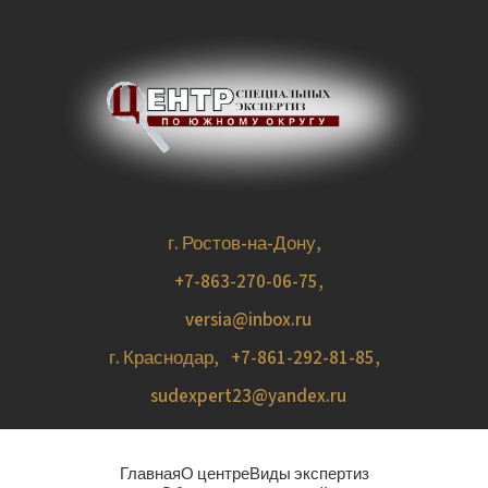
г. Ростов-на-Дону,
+7-863-270-06-75
,
versia@inbox.ru
г. Краснодар,
+7-861-292-81-85
,
sudexpert23@yandex.ru
Главная
О центре
Виды экспертиз