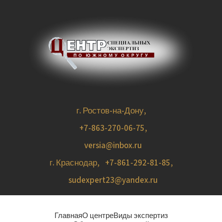
г. Ростов-на-Дону,
+7-863-270-06-75
,
versia@inbox.ru
г. Краснодар,
+7-861-292-81-85
,
sudexpert23@yandex.ru
Главная
О центре
Виды экспертиз